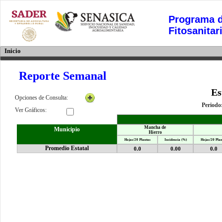
Programa d
Fitosanitar
Inicio
Reporte Semanal
Es
Opciones de Consulta:
Periodo
Ver Gráficos:
Mancha de
Municipio
Hierro
Hojas/20 Plantas
Incidencia (%)
Hojas/20 Plan
Promedio Estatal
0.0
0.00
0.0